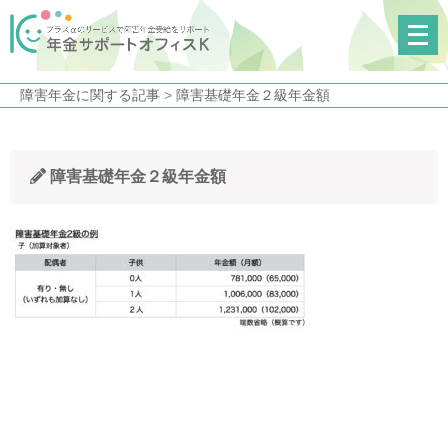
メ
ニ
ュ
障害年金に関する記事
>
障害基礎年金２級年金額
ー
を
開
障害基礎年金２級年金額
く