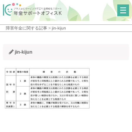
メ
ニ
ュ
障害年金に関する記事
>
jin-kijun
ー
を
開
jin-kijun
く