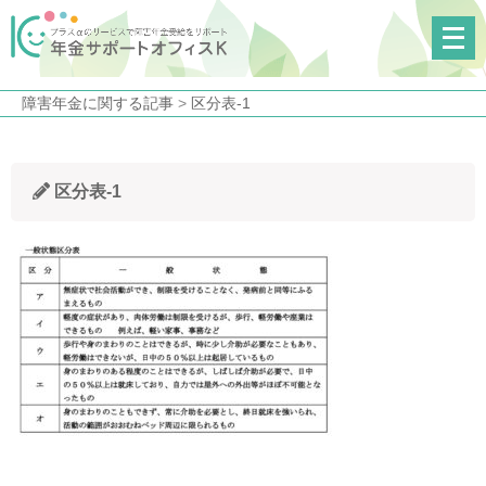
メ
ニ
ュ
障害年金に関する記事
>
区分表-1
ー
を
開
区分表-1
く